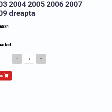
03 2004 2005 2006 2007
09 dreapta
6584
market
-
+
coș