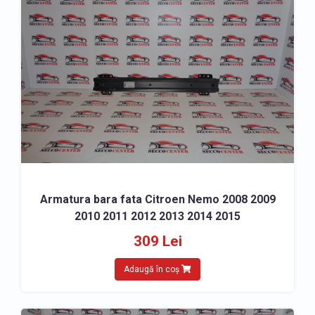
» Capac oglinda Citroen Nemo 2008-2015
» Semnalizator oglinda Citroen Nemo 2008-2015
SCUTURI, APARATORI NOROI
» Scut bara fata Citroen Nemo 2008-2015
» Scut motor Citroen Nemo 2008-2015
» Scut cutie viteze Citroen Nemo 2008-2015
» Carenaj roata fata Citroen Nemo 2008-2015
» Carenaj roata spate Citroen Nemo 2008-2015
Armatura bara fata Citroen Nemo 2008 2009
ACCESORII
2010 2011 2012 2013 2014 2015
» Covorase Citroen Nemo 2008-2015
309 Lei
» Accesorii caroserie Citroen Nemo 2008-2015
Adaugă în coș