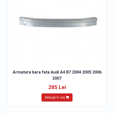
» Capac oglinda Audi A4 2004-2007
» Semnalizator oglinda Audi A4 2004-2007
SCUTURI, APARATORI NOROI
» Scut bara fata Audi A4 2004-2007
» Scut motor Audi A4 2004-2007
» Scut cutie viteze Audi A4 2004-2007
» Carenaj roata fata Audi A4 2004-2007
» Carenaj roata spate Audi A4 2004-2007
Armatura bara fata Audi A4 B7 2004 2005 2006
ACCESORII
2007
» Covorase Audi A4 2004-2007
285 Lei
» Accesorii caroserie Audi A4 2004-2007
Adaugă în coș