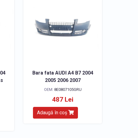
004
Bara fata AUDI A4 B7 2004
as
2005 2006 2007
OEM:
8E0807105GRU
487 Lei
Adaugă în coș