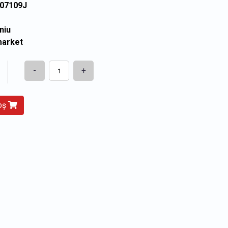
807109J
niu
market
-
+
coș