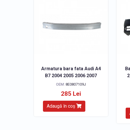
Armatura bara fata Audi A4
Ba
B7 2004 2005 2006 2007
2
OEM:
8E0807109J
285 Lei
Adaugă în coș