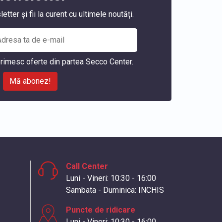
ter și fii la curent cu ultimele noutăți.
rimesc oferte din partea Secco Center.
Mă abonez!
Call Center
Luni - Vineri: 10:30 - 16:00
Sambata - Duminica: INCHIS
Puncte de ridicare
Luni - Vineri: 10:30 - 16:00