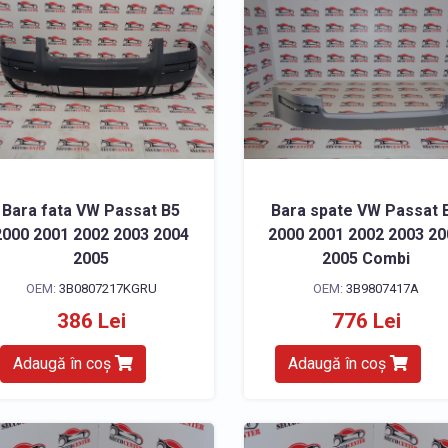
Bara fata VW Passat B5
Bara spate VW Passat 
2000 2001 2002 2003 2004
2000 2001 2002 2003 2
2005
2005 Combi
OEM:
3B0807217KGRU
OEM:
3B9807417A
386 Lei
776 Lei
Adaugă în coș
Adaugă în coș