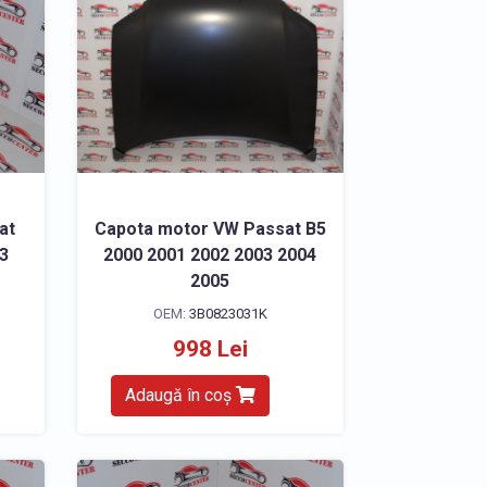
at
Capota motor VW Passat B5
3
2000 2001 2002 2003 2004
2005
OEM:
3B0823031K
998 Lei
Adaugă în coș