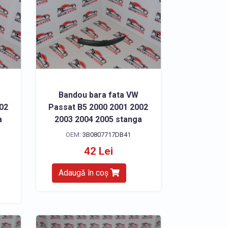
Bandou bara fata VW
002
Passat B5 2000 2001 2002
a
2003 2004 2005 stanga
OEM:
3B0807717DB41
42 Lei
Adaugă în coș