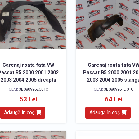
Carenaj roata fata VW
Carenaj roata fata V
Passat B5 2000 2001 2002
Passat B5 2000 2001 2
2003 2004 2005 dreapta
2003 2004 2005 stang
OEM:
3B0809962C01C
OEM:
3B0809961D01C
53 Lei
64 Lei
Adaugă în coș
Adaugă în coș