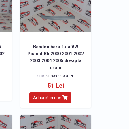
W
Bandou bara fata VW
002
Passat B5 2000 2001 2002
2003 2004 2005 dreapta
crom
OEM:
3B0807718BGRU
51 Lei
Adaugă în coș