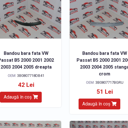
Bandou bara fata VW
Bandou bara fata VW
Passat B5 2000 2001 2002
Passat B5 2000 2001 2
2003 2004 2005 dreapta
2003 2004 2005 stang
crom
OEM:
3B0807718DB41
OEM:
3B0807717BGRU
42 Lei
51 Lei
Adaugă în coș
Adaugă în coș