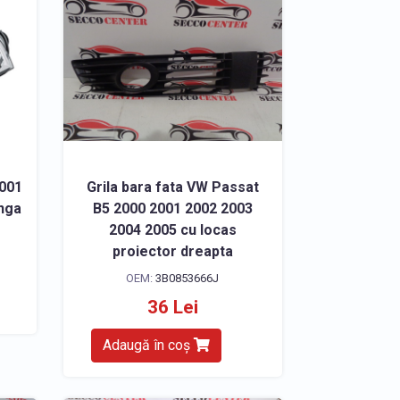
2001
Grila bara fata VW Passat
anga
B5 2000 2001 2002 2003
2004 2005 cu locas
proiector dreapta
OEM:
3B0853666J
36 Lei
Adaugă în coș