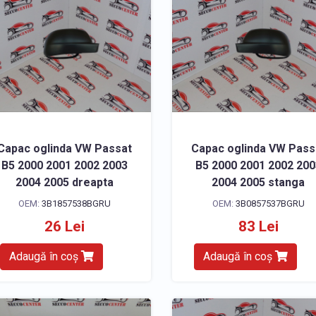
Capac oglinda VW Passat
Capac oglinda VW Pass
B5 2000 2001 2002 2003
B5 2000 2001 2002 200
2004 2005 dreapta
2004 2005 stanga
OEM:
3B1857538BGRU
OEM:
3B0857537BGRU
26 Lei
83 Lei
Adaugă în coș
Adaugă în coș