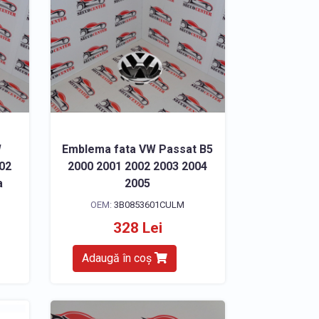
W
Emblema fata VW Passat B5
002
2000 2001 2002 2003 2004
a
2005
OEM:
3B0853601CULM
328 Lei
Adaugă în coș