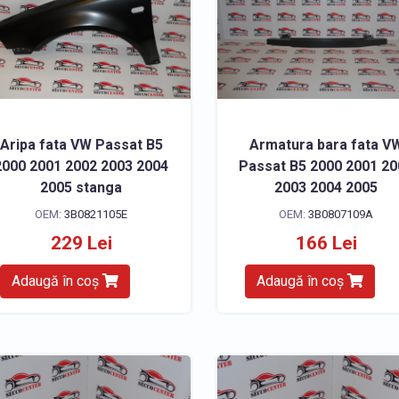
Aripa fata VW Passat B5
Armatura bara fata V
2000 2001 2002 2003 2004
Passat B5 2000 2001 2
2005 stanga
2003 2004 2005
OEM:
3B0821105E
OEM:
3B0807109A
229 Lei
166 Lei
Adaugă în coș
Adaugă în coș