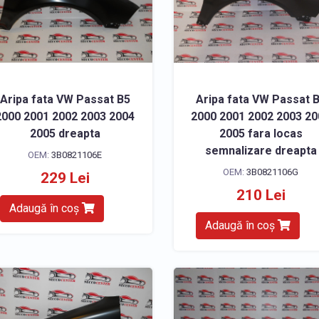
Aripa fata VW Passat B5
Aripa fata VW Passat 
2000 2001 2002 2003 2004
2000 2001 2002 2003 2
2005 dreapta
2005 fara locas
semnalizare dreapta
OEM:
3B0821106E
OEM:
3B0821106G
229 Lei
210 Lei
Adaugă în coș
Adaugă în coș