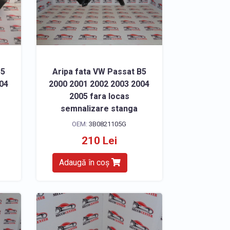
B5
Aripa fata VW Passat B5
004
2000 2001 2002 2003 2004
2005 fara locas
semnalizare stanga
OEM:
3B0821105G
210 Lei
Adaugă în coș