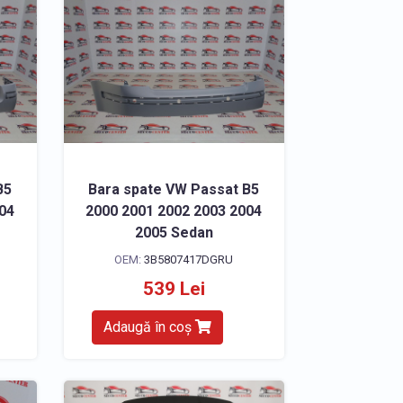
B5
Bara spate VW Passat B5
004
2000 2001 2002 2003 2004
2005 Sedan
OEM:
3B5807417DGRU
539 Lei
Adaugă în coș