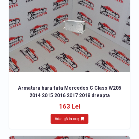
» Capac oglinda Mercedes C Class 2014-2018
» Semnalizator oglinda Mercedes C Class 2014-2018
SCUTURI, APARATORI NOROI
» Scut bara fata Mercedes C Class 2014-2018
» Scut motor Mercedes C Class 2014-2018
» Scut cutie viteze Mercedes C Class 2014-2018
» Carenaj roata fata Mercedes C Class 2014-2018
» Carenaj roata spate Mercedes C Class 2014-2018
Armatura bara fata Mercedes C Class W205
ACCESORII
2014 2015 2016 2017 2018 dreapta
» Covorase Mercedes C Class 2014-2018
163 Lei
» Accesorii caroserie Mercedes C Class 2014-2018
Adaugă în coș