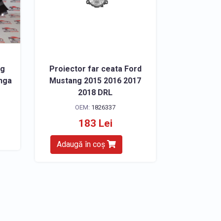
ng
Proiector far ceata Ford
anga
Mustang 2015 2016 2017
2018 DRL
OEM:
1826337
183 Lei
Adaugă în coș