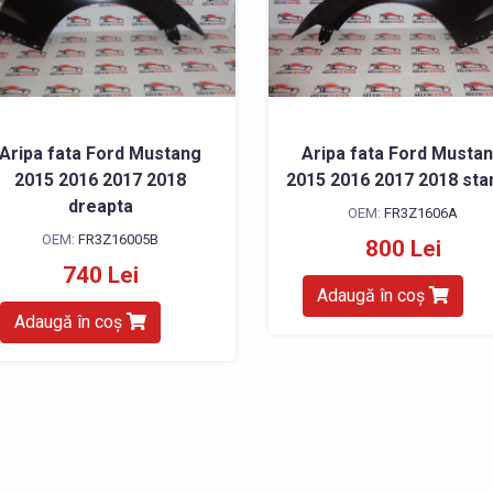
Aripa fata Ford Mustang
Aripa fata Ford Musta
2015 2016 2017 2018
2015 2016 2017 2018 st
dreapta
OEM:
FR3Z1606A
OEM:
FR3Z16005B
800 Lei
740 Lei
Adaugă în coș
Adaugă în coș