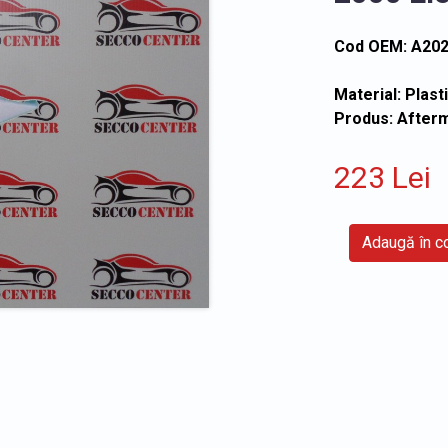
Cod OEM: A20
Material: Plast
Produs: After
223 Lei
Adaugă în 