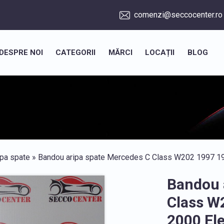
comenzi@seccocenter.ro
DESPRE NOI
CATEGORII
MĂRCI
LOCAȚII
BLOG
ipa spate
» Bandou aripa spate Mercedes C Class W202 1997 1
Bandou 
Class W
2000 El