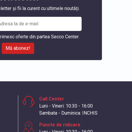
ter și fii la curent cu ultimele noutăți.
rimesc oferte din partea Secco Center.
Mă abonez!
Call Center
Luni - Vineri: 10:30 - 16:00
Sambata - Duminica: INCHIS
Puncte de ridicare
Luni - Vineri: 10:30 - 16:00