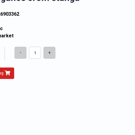
26903362
ic
market
-
+
coș