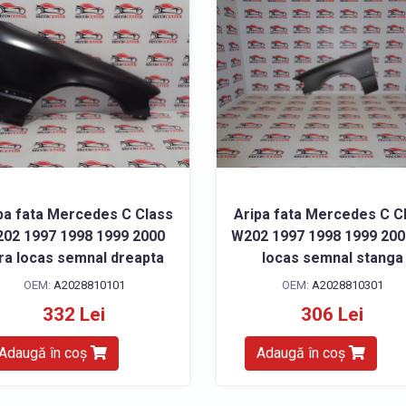
pa fata Mercedes C Class
Aripa fata Mercedes C C
02 1997 1998 1999 2000
W202 1997 1998 1999 200
ra locas semnal dreapta
locas semnal stanga
OEM:
A2028810101
OEM:
A2028810301
332 Lei
306 Lei
Adaugă în coș
Adaugă în coș