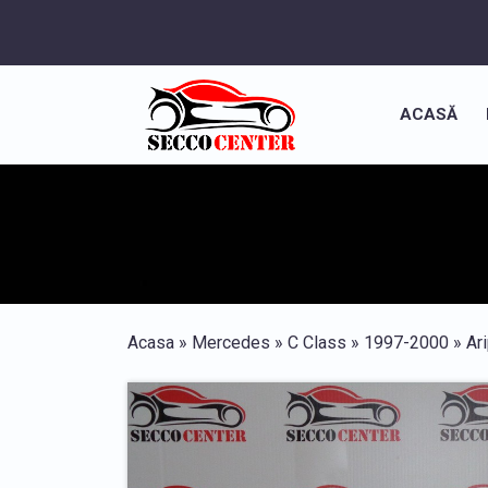
ACASĂ
Acasa
»
Mercedes
»
C Class
»
1997-2000
»
Ar