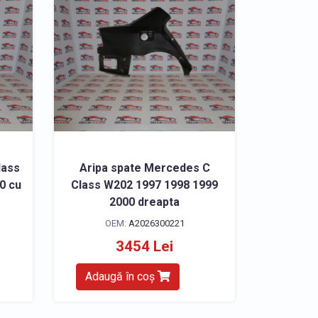
lass
Aripa spate Mercedes C
0 cu
Class W202 1997 1998 1999
2000 dreapta
OEM:
A2026300221
3454 Lei
Adaugă în coș