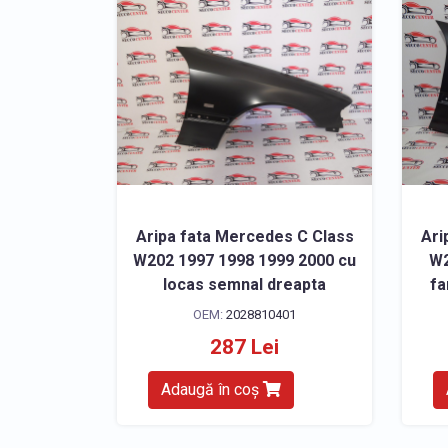
Aripa fata Mercedes C Class
Ari
W202 1997 1998 1999 2000 cu
W2
locas semnal dreapta
fa
OEM:
2028810401
287 Lei
Adaugă în coș