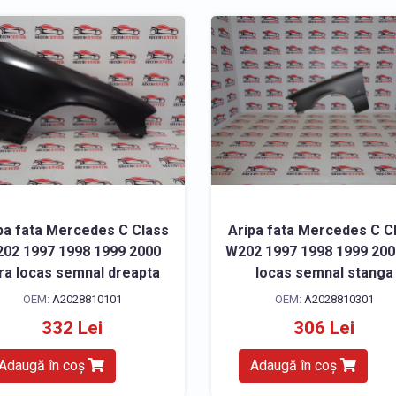
pa fata Mercedes C Class
Aripa fata Mercedes C C
02 1997 1998 1999 2000
W202 1997 1998 1999 200
ra locas semnal dreapta
locas semnal stanga
OEM:
A2028810101
OEM:
A2028810301
332 Lei
306 Lei
Adaugă în coș
Adaugă în coș