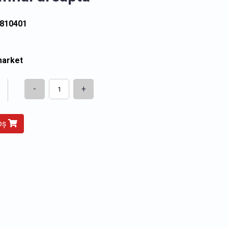
8810401
market
-
+
coș