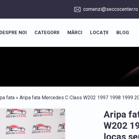
comenzi@seccocenter.ro
DESPRE NOI
CATEGORII
MĂRCI
LOCAȚII
BLOG
ipa fata
» Aripa fata Mercedes C Class W202 1997 1998 1999 20
Aripa fa
W202 19
locas s