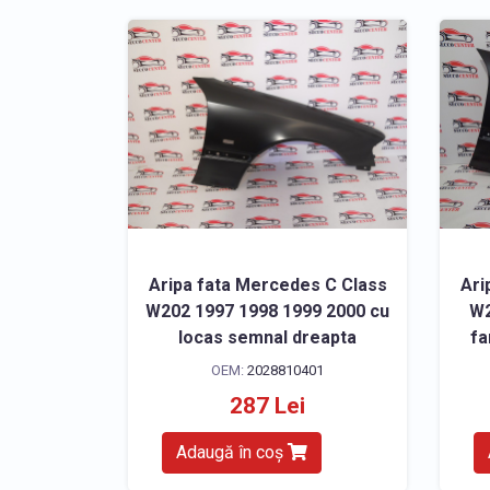
Aripa fata Mercedes C Class
Ari
W202 1997 1998 1999 2000 cu
W2
locas semnal dreapta
fa
OEM:
2028810401
287 Lei
Adaugă în coș