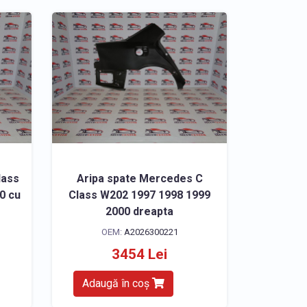
lass
Aripa spate Mercedes C
0 cu
Class W202 1997 1998 1999
2000 dreapta
OEM:
A2026300221
3454 Lei
Adaugă în coș