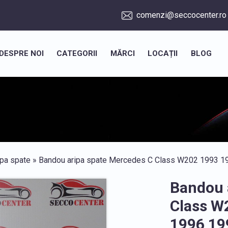
comenzi@seccocenter.ro
DESPRE NOI
CATEGORII
MĂRCI
LOCAȚII
BLOG
ipa spate
» Bandou aripa spate Mercedes C Class W202 1993 1
Bandou 
Class W
1996 19