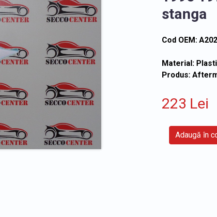
stanga
Cod OEM: A20
Material: Plast
Produs: After
223 Lei
Adaugă în 