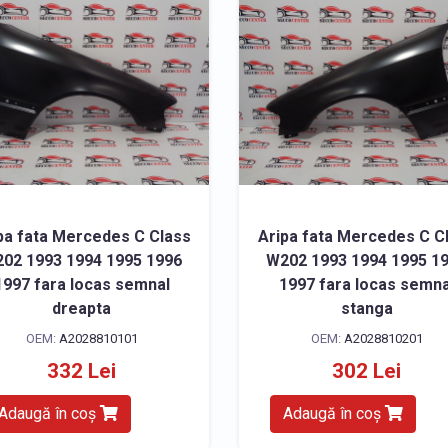
pa fata Mercedes C Class
Aripa fata Mercedes C C
02 1993 1994 1995 1996
W202 1993 1994 1995 1
1997 fara locas semnal
1997 fara locas semna
dreapta
stanga
OEM:
A2028810101
OEM:
A2028810201
332 Lei
302 Lei
Adaugă în coș
Adaugă în coș