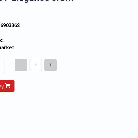
26903362
ic
market
-
+
coș