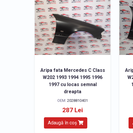
Aripa fata Mercedes C Class
Ari
W202 1993 1994 1995 1996
W2
1997 cu locas semnal
dreapta
OEM:
2028810401
287 Lei
Adaugă în coș