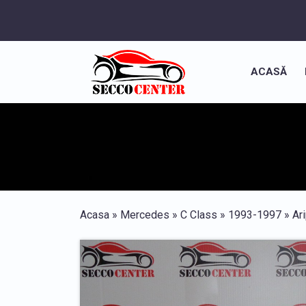
ACASĂ
Acasa
»
Mercedes
»
C Class
»
1993-1997
»
Ar