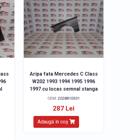
lass
Aripa fata Mercedes C Class
996
W202 1993 1994 1995 1996
l
1997 cu locas semnal stanga
OEM:
2028810301
287 Lei
Adaugă în coș