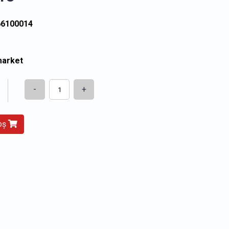
66100014
market
-
+
coș