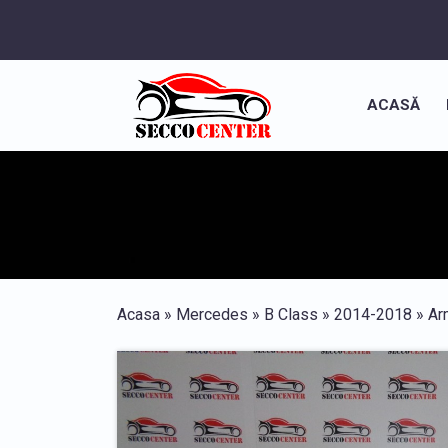
ACASĂ
Acasa
»
Mercedes
»
B Class
»
2014-2018
»
Ar