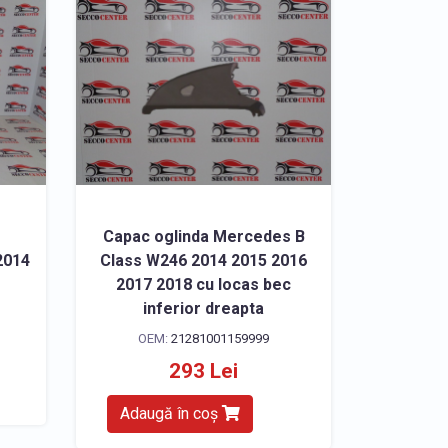
Capac oglinda Mercedes B
2014
Class W246 2014 2015 2016
2017 2018 cu locas bec
inferior dreapta
OEM:
21281001159999
293 Lei
Adaugă în coș