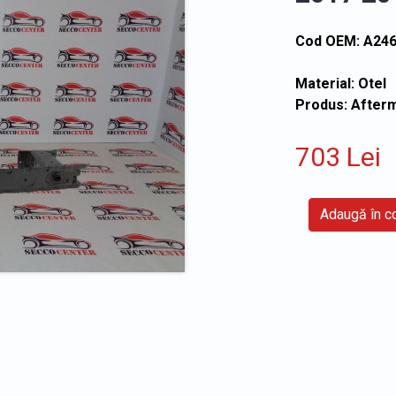
Cod OEM: A24
Material: Otel
Produs: After
703 Lei
Adaugă în 