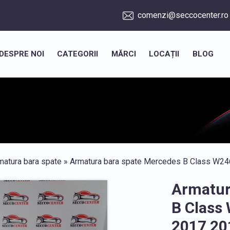
comenzi@seccocenter.ro
DESPRE NOI
CATEGORII
MĂRCI
LOCAȚII
BLOG
matura bara spate
» Armatura bara spate Mercedes B Class W2
Armatur
B Class
2017 20