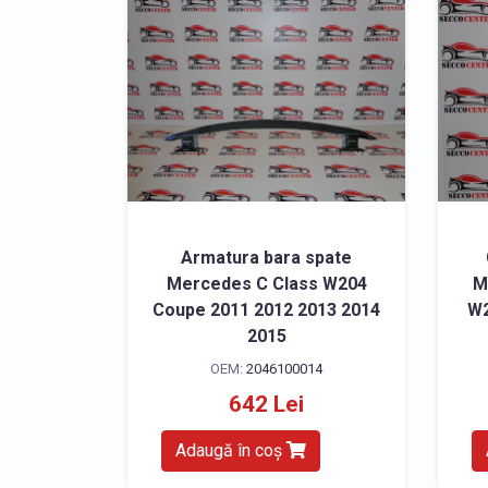
Armatura bara spate
Mercedes C Class W204
M
Coupe 2011 2012 2013 2014
W2
2015
OEM:
2046100014
642 Lei
Adaugă în coș