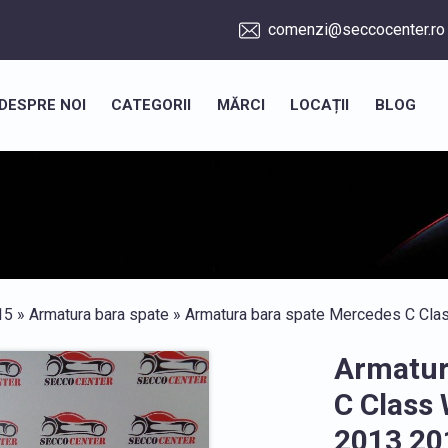
comenzi@seccocenter.ro
DESPRE NOI
CATEGORII
MĂRCI
LOCAȚII
BLOG
15
»
Armatura bara spate
» Armatura bara spate Mercedes C Cl
Armatur
C Class
2013 20