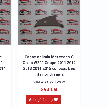
te
Capac oglinda Mercedes C
04
Class W204 Coupe 2011 2012
014
2013 2014 2015 cu locas bec
inferior dreapta
OEM:
21281001159999
293 Lei
Adaugă în coș