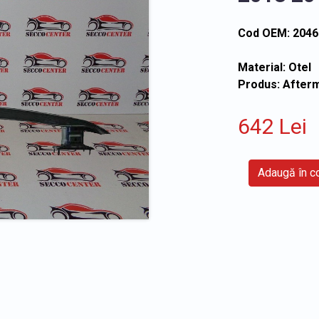
Cod OEM: 204
Material: Otel
Produs: After
642 Lei
Adaugă în 