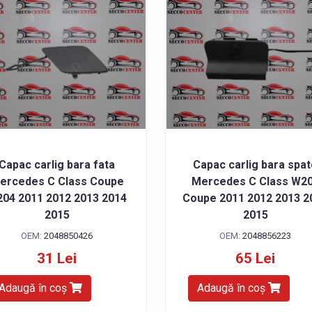
Capac carlig bara fata
Capac carlig bara spa
ercedes C Class Coupe
Mercedes C Class W2
04 2011 2012 2013 2014
Coupe 2011 2012 2013 2
2015
2015
OEM:
2048850426
OEM:
2048856223
31 Lei
65 Lei
Adaugă în coș
Adaugă în coș