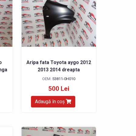
o
Aripa fata Toyota aygo 2012
anga
2013 2014 dreapta
OEM:
53811-0H010
500 Lei
Adaugă în coș