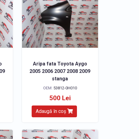
o
Aripa fata Toyota Aygo
009
2005 2006 2007 2008 2009
stanga
OEM:
53812-0H010
500 Lei
Adaugă în coș