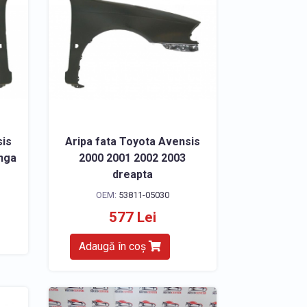
sis
Aripa fata Toyota Avensis
anga
2000 2001 2002 2003
dreapta
OEM:
53811-05030
577 Lei
Adaugă în coș