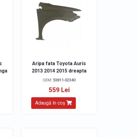
s
Aripa fata Toyota Auris
anga
2013 2014 2015 dreapta
OEM:
53811-02340
559 Lei
Adaugă în coș