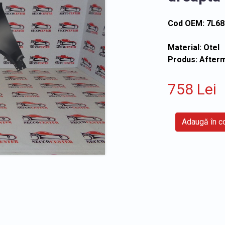
Cod OEM: 7L6
Material: Otel
Produs: After
758 Lei
Adaugă în 