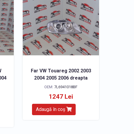
W
Far VW Touareg 2002 2003
004
2004 2005 2006 dreapta
OEM:
7L6941018BF
1247 Lei
Adaugă în coș