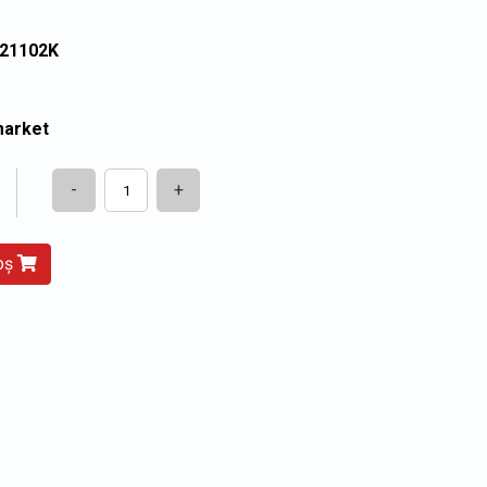
821102K
market
-
+
coș