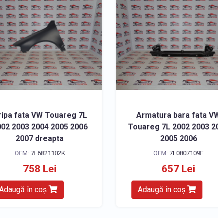
ripa fata VW Touareg 7L
Armatura bara fata V
02 2003 2004 2005 2006
Touareg 7L 2002 2003 2
2007 dreapta
2005 2006
OEM:
7L6821102K
OEM:
7L0807109E
758 Lei
657 Lei
Adaugă în coș
Adaugă în coș