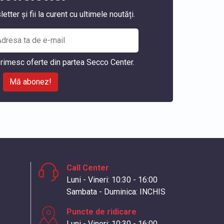
ter și fii la curent cu ultimele noutăți.
rimesc oferte din partea Secco Center.
Mă abonez!
Call Center
Luni - Vineri: 10:30 - 16:00
Sambata - Duminica: INCHIS
Puncte de ridicare
Luni - Vineri: 10:30 - 16:00