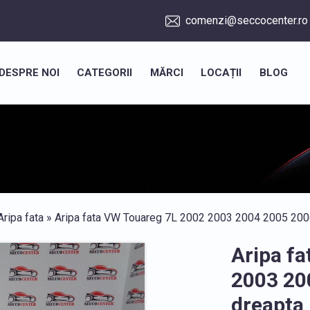
comenzi@seccocenter.ro
DESPRE NOI
CATEGORII
MĂRCI
LOCAȚII
BLOG
Aripa fata
» Aripa fata VW Touareg 7L 2002 2003 2004 2005 200
Aripa f
2003 20
dreapta