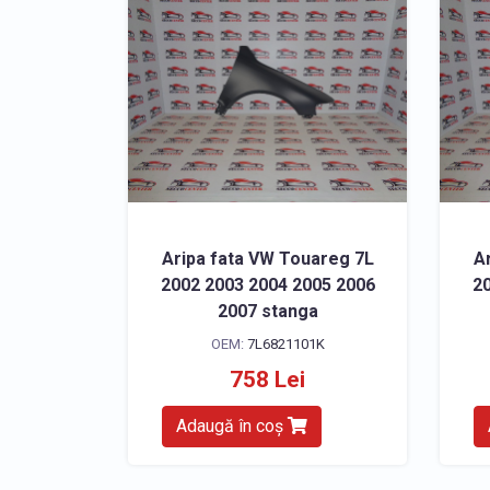
Aripa fata VW Touareg 7L
A
2002 2003 2004 2005 2006
20
2007 stanga
OEM:
7L6821101K
758 Lei
Adaugă în coș