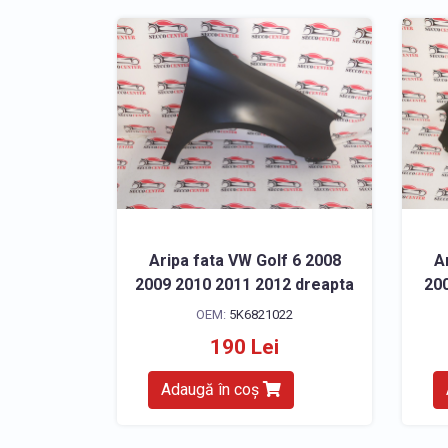
Aripa fata VW Golf 6 2008
A
2009 2010 2011 2012 dreapta
200
OEM:
5K6821022
190 Lei
Adaugă în coș