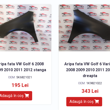
ripa fata VW Golf 6 2008
Aripa fata VW Golf 6 Var
9 2010 2011 2012 stanga
2008 2009 2010 2011 2
dreapta
OEM:
5K6821021
OEM:
1K9821022
195 Lei
343 Lei
Adaugă în coș
Adaugă în coș