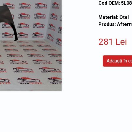
Cod OEM: 5L0
Material: Otel
Produs: After
281 Lei
Adaugă în 