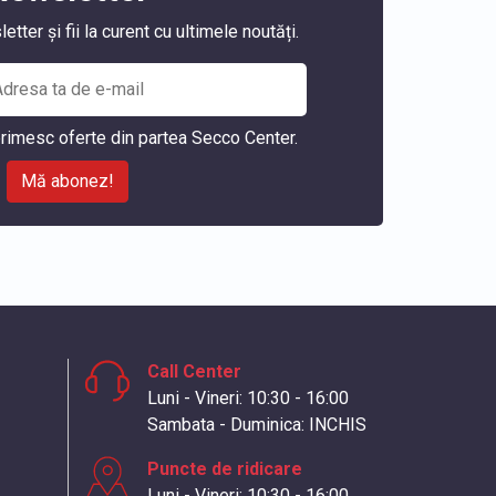
ter și fii la curent cu ultimele noutăți.
rimesc oferte din partea Secco Center.
Mă abonez!
Call Center
Luni - Vineri: 10:30 - 16:00
Sambata - Duminica: INCHIS
Puncte de ridicare
Luni - Vineri: 10:30 - 16:00