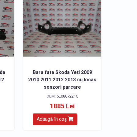
oda
Bara fata Skoda Yeti 2009
12
2010 2011 2012 2013 cu locas
senzori parcare
OEM:
5L0807221C
1885 Lei
Adaugă în coș