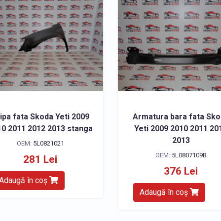
ipa fata Skoda Yeti 2009
Armatura bara fata Sk
0 2011 2012 2013 stanga
Yeti 2009 2010 2011 20
2013
OEM:
5L0821021
OEM:
5L0807109B
281 Lei
376 Lei
Adaugă în coș
Adaugă în coș