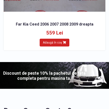
Far Kia Ceed 2006 2007 2008 2009 dreapta
559 Lei
Adaugă în coș
Discount de peste 10% la pachetul de fata
completa pentru masina ta.