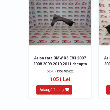
Aripa fata BMW X3 E83 2007
Ar
2008 2009 2010 2011 dreapta
200
OEM:
41353405922
1051 Lei
Adaugă în coș