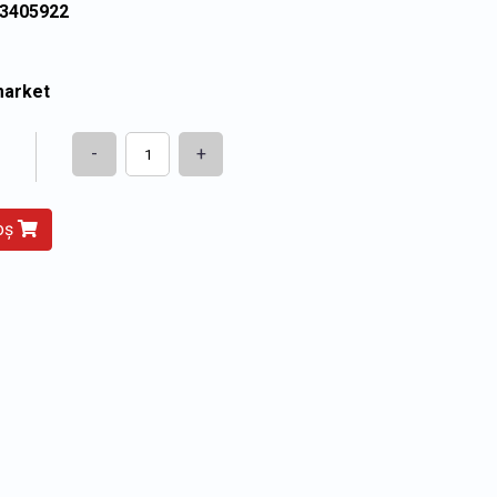
53405922
market
-
+
coș