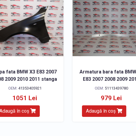
ipa fata BMW X3 E83 2007
Armatura bara fata BMW
8 2009 2010 2011 stanga
E83 2007 2008 2009 20
OEM:
41353405921
OEM:
51113439780
1051 Lei
979 Lei
Adaugă în coș
Adaugă în coș