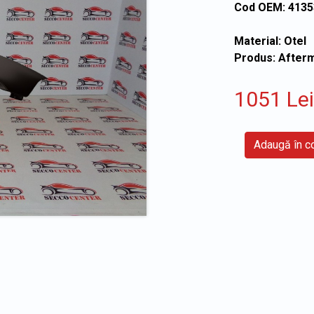
Cod OEM: 413
Material: Otel
Produs: After
1051 Lei
Adaugă în 