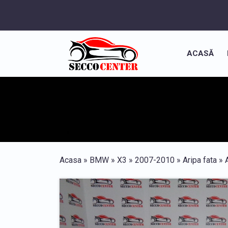
ACASĂ
Acasa
»
BMW
»
X3
»
2007-2010
»
Aripa fata
» 