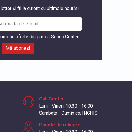
ter și fii la curent cu ultimele noutăți.
rimesc oferte din partea Secco Center.
Mă abonez!
Call Center
Luni - Vineri: 10:30 - 16:00
Sambata - Duminica: INCHIS
Puncte de ridicare
Luni - Vineri: 10:30 - 16:00