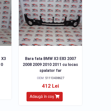
 X3
Bara fata BMW X3 E83 2007
10
2008 2009 2010 2011 cu locas
spalator far
OEM:
51113438627
412 Lei
Adaugă în coș