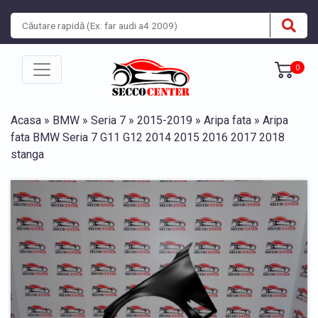
0
Acasa
»
BMW
»
Seria 7
»
2015-2019
»
Aripa fata
» Aripa
fata BMW Seria 7 G11 G12 2014 2015 2016 2017 2018
stanga