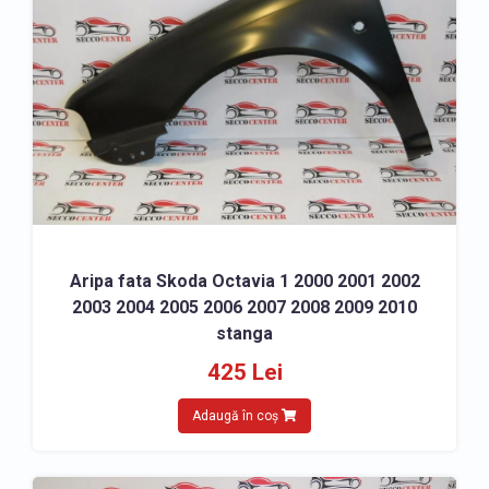
ELEMENTE CAROSERIE
» Aripa fata Skoda Octavia
» Armatura bara fata Skoda Octavia
» Aripa spate Skoda Octavia
» Armatura bara spate Skoda Octavia
» Capota Skoda Octavia
» Usa fata Skoda Octavia
» Usa spate Skoda Octavia
Aripa fata Skoda Octavia 1 2000 2001 2002
» Panou fata Skoda Octavia
2003 2004 2005 2006 2007 2008 2009 2010
» Panou spate Skoda Octavia
stanga
» Praguri Skoda Octavia
425 Lei
FARURI, STOPURI, LUMINI
Adaugă în coș
» Far – Lumini de zi Skoda Octavia
» Far ceata proiector Skoda Octavia