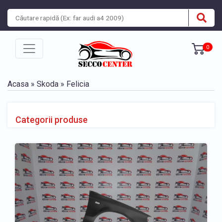
0
Acasa
»
Skoda
» Felicia
Categorii produse
» Piese caroserie Skoda Felicia 1998-2001
BARA, BANDOURI, GRILE
» Bara fata Skoda Felicia
» Bandou bara fata Skoda Felicia
» Bandou bara spate Skoda Felicia