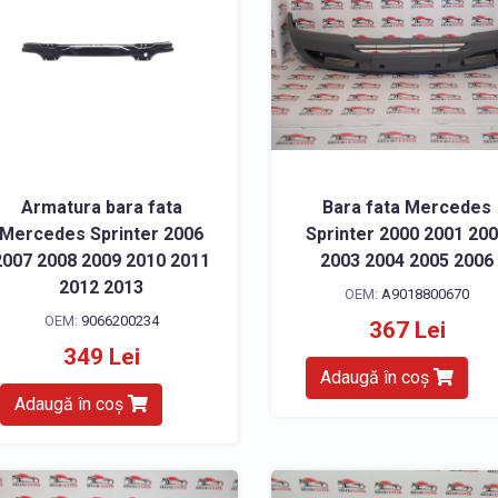
Armatura bara fata
Bara fata Mercedes
Mercedes Sprinter 2006
Sprinter 2000 2001 20
2007 2008 2009 2010 2011
2003 2004 2005 2006
2012 2013
OEM:
A9018800670
OEM:
9066200234
367 Lei
349 Lei
Adaugă în coș
Adaugă în coș