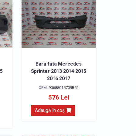
Bara fata Mercedes
15
Sprinter 2013 2014 2015
2016 2017
OEM:
90688015709B51
576 Lei
Adaugă în coș