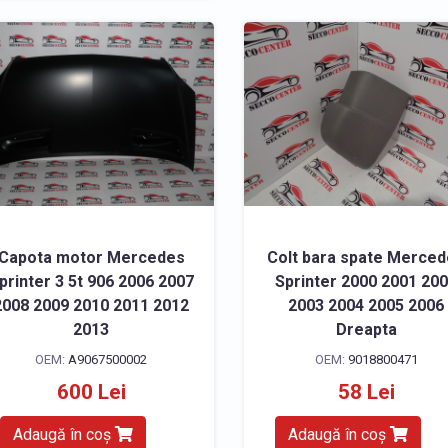
Capota motor Mercedes
Colt bara spate Merce
printer 3 5t 906 2006 2007
Sprinter 2000 2001 20
2008 2009 2010 2011 2012
2003 2004 2005 2006
2013
Dreapta
OEM:
A9067500002
OEM:
9018800471
600 Lei
58 Lei
Adaugă în coș
Adaugă în coș