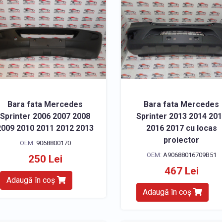
Bara fata Mercedes
Bara fata Mercedes
Sprinter 2006 2007 2008
Sprinter 2013 2014 20
2009 2010 2011 2012 2013
2016 2017 cu locas
proiector
OEM:
9068800170
OEM:
A90688016709B51
250 Lei
467 Lei
Adaugă în coș
Adaugă în coș