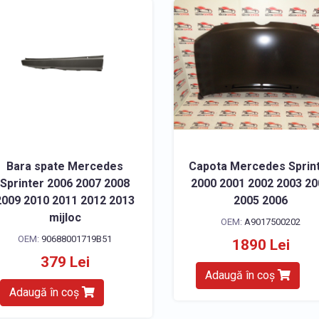
Bara spate Mercedes
Capota Mercedes Sprin
Sprinter 2006 2007 2008
2000 2001 2002 2003 2
2009 2010 2011 2012 2013
2005 2006
mijloc
OEM:
A9017500202
OEM:
90688001719B51
1890 Lei
379 Lei
Adaugă în coș
Adaugă în coș