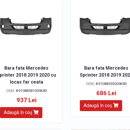
Bara fata Mercedes
Bara fata Mercedes
printer 2018 2019 2020 cu
Sprinter 2018 2019 20
locas far ceata
OEM:
A91088593009K83
OEM:
A91088581009K83
686 Lei
937 Lei
Adaugă în coș
Adaugă în coș