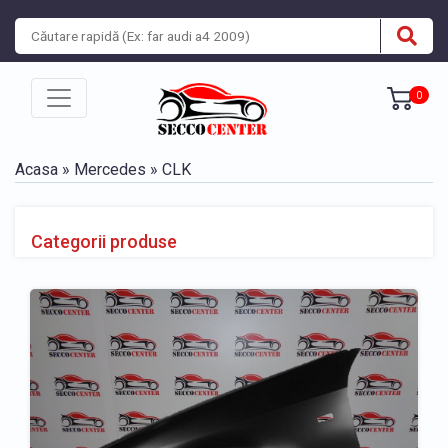
0
Acasa
»
Mercedes
» CLK
Categorii produse
» Piese caroserie Mercedes CLK 1997-2002
» Piese caroserie Mercedes CLK 2002-2005
» Piese caroserie Mercedes CLK 2005-2009
BARA, BANDOURI, GRILE
» Bara fata Mercedes CLK