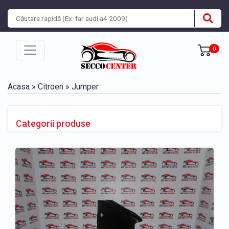
0
Acasa
»
Citroen
» Jumper
Categorii produse
» Piese caroserie Citroen Jumper 2002-2006
» Piese caroserie Citroen Jumper 2006-2014
» Piese caroserie Citroen Jumper 2014-prezent
BARA, BANDOURI, GRILE
» Bara fata Citroen Jumper