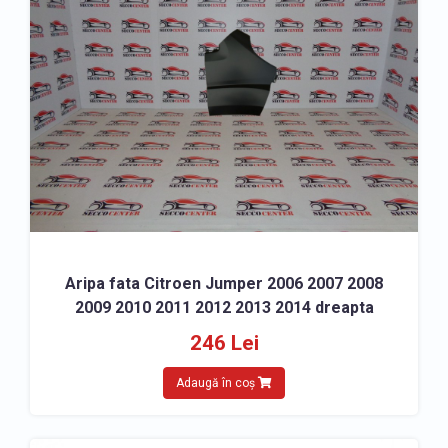
OGLINZI
» Oglinda completa Citroen Jumper
» Sticla oglinda Citroen Jumper
» Capac oglinda Citroen Jumper
» Semnalizator oglinda Citroen Jumper
SCUTURI, APARATORI NOROI
» Scut bara fata Citroen Jumper
» Scut motor Citroen Jumper
Aripa fata Citroen Jumper 2006 2007 2008
» Scut cutie viteze Citroen Jumper
2009 2010 2011 2012 2013 2014 dreapta
» Carenaj roata fata Citroen Jumper
246 Lei
» Carenaj roata spate Citroen Jumper
Adaugă în coș
ACCESORII
» Covorase Citroen Jumper