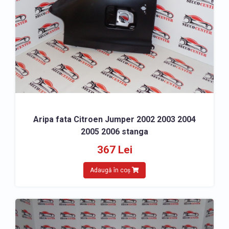
» Aripa spate Citroen Jumper
» Armatura bara spate Citroen Jumper
» Capota Citroen Jumper
» Usa fata Citroen Jumper
» Usa spate Citroen Jumper
» Panou fata Citroen Jumper
» Panou spate Citroen Jumper
Aripa fata Citroen Jumper 2002 2003 2004
» Praguri Citroen Jumper
2005 2006 stanga
FARURI, STOPURI, LUMINI
367 Lei
» Far – Lumini de zi Citroen Jumper
Adaugă în coș
» Far ceata proiector Citroen Jumper
» Semnalizator Citroen Jumper
» Lampa spate - Stop Citroen Jumper
» Lumini aditionale Citroen Jumper