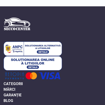
» Lumini aditionale BMW Seria 1 Coupe / Cabrio
OGLINZI
» Oglinda completa BMW Seria 1 Coupe / Cabrio
» Sticla oglinda BMW Seria 1 Coupe / Cabrio
» Capac oglinda BMW Seria 1 Coupe / Cabrio
» Semnalizator oglinda BMW Seria 1 Coupe / Cabrio
SCUTURI, APARATORI NOROI
» Scut bara fata BMW Seria 1 Coupe / Cabrio
» Scut motor BMW Seria 1 Coupe / Cabrio
» Scut cutie viteze BMW Seria 1 Coupe / Cabrio
» Carenaj roata fata BMW Seria 1 Coupe / Cabrio
CATEGORII
» Carenaj roata spate BMW Seria 1 Coupe / Cabrio
MĂRCI
GARANȚIE
ACCESORII
BLOG