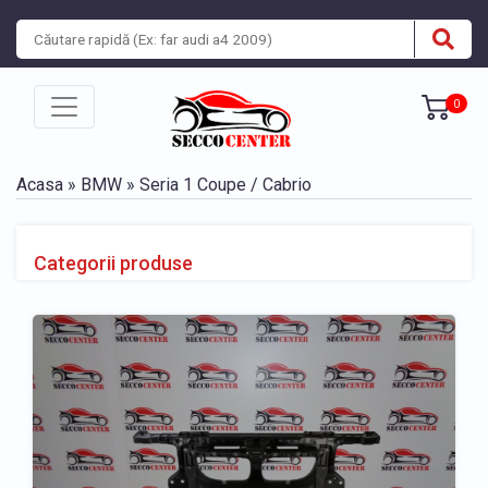
0
Acasa
»
BMW
» Seria 1 Coupe / Cabrio
Categorii produse
» Piese caroserie BMW Seria 1 Coupe / Cabrio 2007-
2011
» Piese caroserie BMW Seria 1 Coupe / Cabrio 2011-
2013
BARA, BANDOURI, GRILE