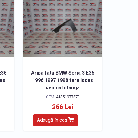
E36
Aripa fata BMW Seria 3 E36
cas
1996 1997 1998 fara locas
semnal stanga
OEM:
41351977873
266 Lei
Adaugă în coș