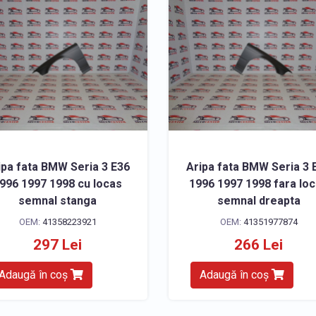
ipa fata BMW Seria 3 E36
Aripa fata BMW Seria 3 
996 1997 1998 cu locas
1996 1997 1998 fara lo
semnal stanga
semnal dreapta
OEM:
41358223921
OEM:
41351977874
297 Lei
266 Lei
Adaugă în coș
Adaugă în coș