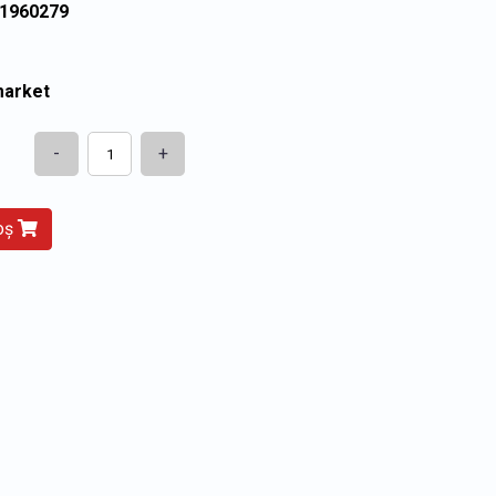
11960279
market
-
+
coș