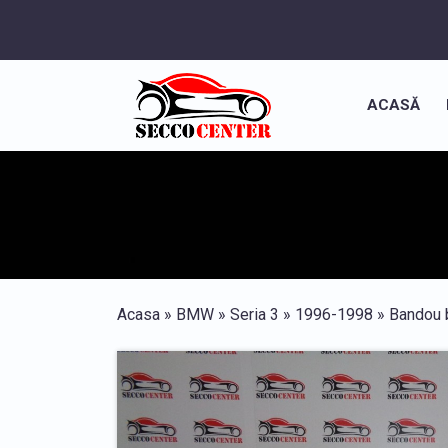
ACASĂ
Acasa
»
BMW
»
Seria 3
»
1996-1998
»
Bandou b