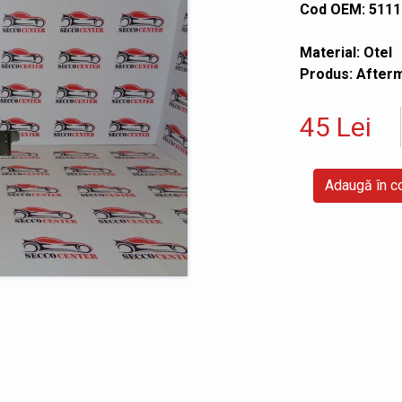
Cod OEM: 511
Material: Otel
Produs: After
45 Lei
Adaugă în 