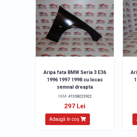
Aripa fata BMW Seria 3 E36
Ar
1996 1997 1998 cu locas
1
semnal dreapta
OEM:
41358223922
297 Lei
Adaugă în coș