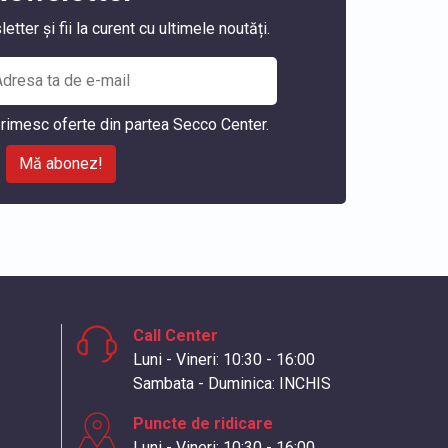
ter și fii la curent cu ultimele noutăți.
rimesc oferte din partea Secco Center.
Mă abonez!
Call Center
Luni - Vineri: 10:30 - 16:00
Sambata - Duminica: INCHIS
Puncte de ridicare
Luni - Vineri: 10:30 - 16:00